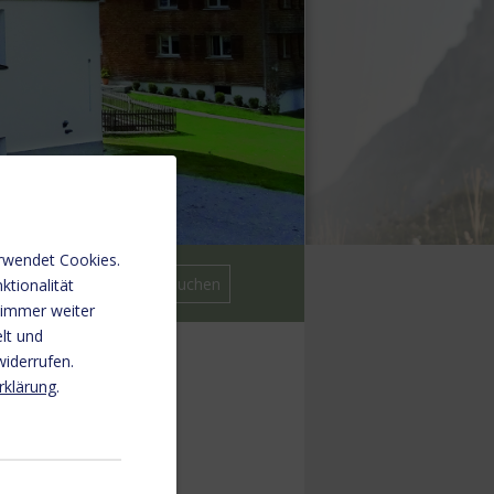
rwendet Cookies.
ktionalität
 immer weiter
lt und
widerrufen.
rklärung
.