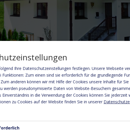
hutzeinstellungen
olgend Ihre Datenschutzeinstellungen festlegen.
Unsere Webseite ve
 Funktionen: Zum einen sind sie erforderlich für die grundlegende Fun
 Zum anderen können wir mit Hilfe der Cookies unsere Inhalte für Sie
rzu werden pseudonymisierte Daten von Website-Besuchern gesamme
men im Ferienhaus Oberboden!
 Einverständnis in die Verwendung der Cookies können Sie jederzeit 
ionen zu Cookies auf der Website finden Sie in unserer
Datenschutze
legenen Ortsteil Oberboden, dem Sonnenplateau von Schröcken.
ür 18 Personen - ideal für Gruppen und Familien.
forderlich